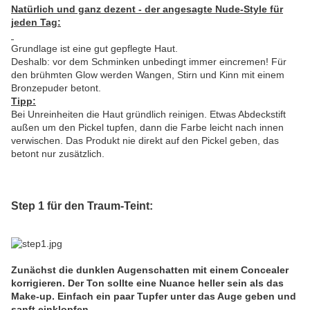
Natürlich und ganz dezent - der angesagte Nude-Style für
jeden Tag:
Grundlage ist eine gut gepflegte Haut.
Deshalb: vor dem Schminken unbedingt immer eincremen! Für
den brühmten Glow werden Wangen, Stirn und Kinn mit einem
Bronzepuder betont.
Tipp:
Bei Unreinheiten die Haut gründlich reinigen. Etwas Abdeckstift
außen um den Pickel tupfen, dann die Farbe leicht nach innen
verwischen. Das Produkt nie direkt auf den Pickel geben, das
betont nur zusätzlich.
Step 1 für den Traum-Teint:
Zunächst die dunklen Augenschatten mit einem Concealer
korrigieren. Der Ton sollte eine Nuance heller sein als das
Make-up. Einfach ein paar Tupfer unter das Auge geben und
sanft einklopfen.