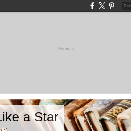
Werbung
ike a Star
h ;)