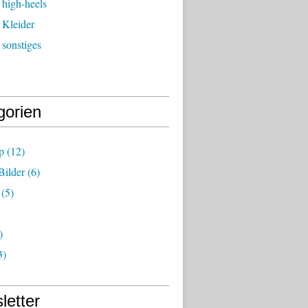
 high-heels
 Kleider
sonstiges
gorien
p
(12)
Bilder
(6)
(5)
)
3)
letter