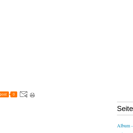
post
0
Seit
Album -