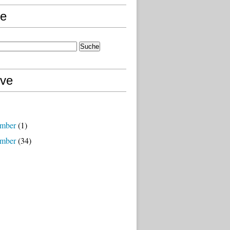
e
ive
mber
(1)
mber
(34)