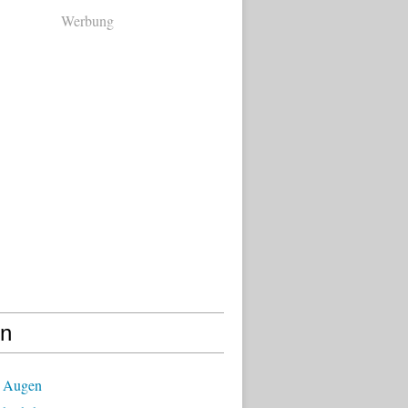
Werbung
en
 Augen