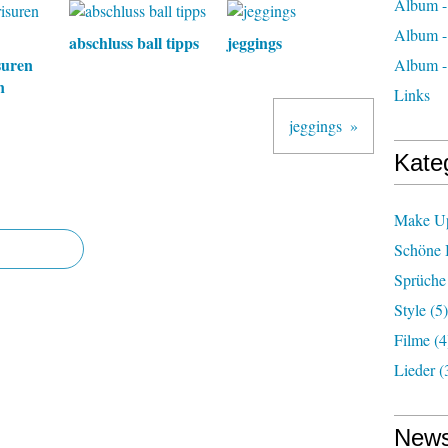
Album -
Album -
abschluss ball tipps
jeggings
suren
Album - 
n
Links
jeggings
Kate
Make U
Schöne 
Sprüche
Style
(5)
Filme
(4
Lieder
(
News